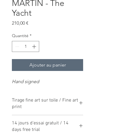
MARTIN - The
Yacht
Prix
210,00 €
Quantité
*
Ajouter au panier
Hand signed
Tirage fine art sur toile / Fine art
print
Série limitée à 20 exemplaires
14 jours d'essai gratuit / 14
Limited serie of 20 canvas
days free trial