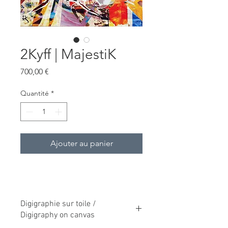
2Kyff | MajestiK
Prix
700,00 €
Quantité
*
Ajouter au panier
Digigraphie sur toile /
Digigraphy on canvas