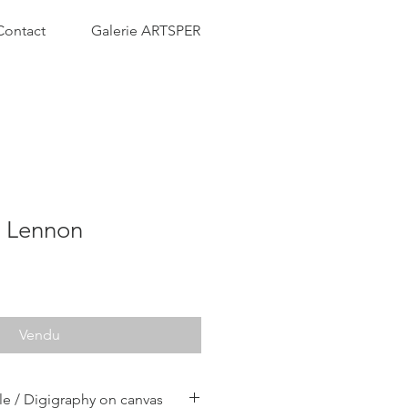
Contact
Galerie ARTSPER
n Lennon
Vendu
ile / Digigraphy on canvas