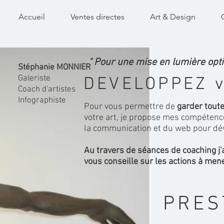
Accueil
Ventes directes
Art & Design
" Pour une mise en lumière opt
Stéphanie MONNIER
Galeriste
DEVELOPPEZ v
Coach d'artistes
Infographiste
Pour vous permettre de
garder toute
votre art, je propose mes compétence
la communication et du web pour déve
Au travers de séances de coaching j'
vous conseille sur les actions à men
PRES